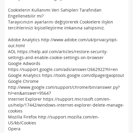
Cookielerin Kullanımı Veri Sahipleri Tarafından
Engellenebilir mi?
Tarayıcınızın ayarlarını değiştirerek Cookielere ilişkin
tercihlerinizi kişiselleştirme imkanına sahipsiniz.
Adobe Analytics http://www.adobe.com/uk/privacy/opt-
out.html
AOL https://help.aol.com/articles/restore-security-
settings-and-enable-cookie-settings-on-browser
Google Adwords
https://support.google.com/ads/answer/2662922?hl=en
Google Analytics https://tools.google.com/dlpage/gaoptout
Google Chrome
http://www.google.com/support/chrome/bin/answer.py?
hl=en&answer=95647
Internet Explorer https://support.microsoft.com/en-
us/help/17442/windows-internet-explorer-delete-manage-
cookies
Mozilla Firefox http://support.mozilla.com/en-
US/kb/Cookies
Opera